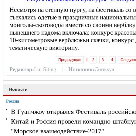
Несмотря на степную пургу, на фестиваль со 
съехались одетые в праздничные национальн
монголы-скотоводы вместе со своими верблю
нынешнего надома включала: конкурс красоты
10-километровые верблюжьи скачки, конкурс
тематическую викторину.
1
Предыдущая
2
3
4
Следую
Редактор:
Liu Siting |
Источник:
Синьхуа
Новости
Россия
В Гуанчжоу открылся Фестиваль российск
Китай и Россия провели командно-штабну
"Морское взаимодействие-2017"