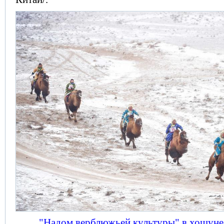
"Надом верблюжьей культуры" в хошун