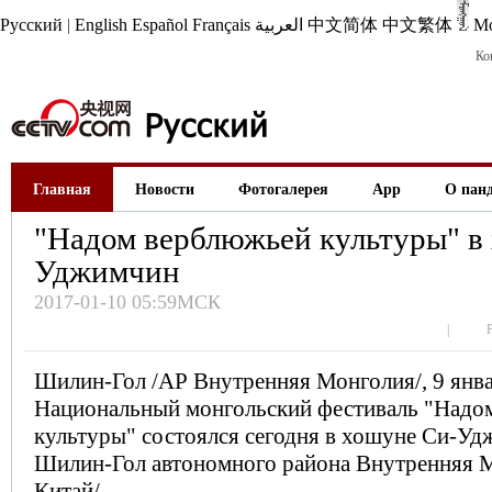
Русский
|
English
Español
Français
العربية
中文简体
中文繁体
М
Ко
Главная
Новости
Фотогалерея
App
О пан
"Надом верблюжьей культуры" в
Уджимчин
2017-01-10 05:59МСК
|
Шилин-Гол /АР Внутренняя Монголия/, 9 январ
Национальный монгольский фестиваль "Надо
культуры" состоялся сегодня в хошуне Си-Уд
Шилин-Гол автономного района Внутренняя 
Китай/.