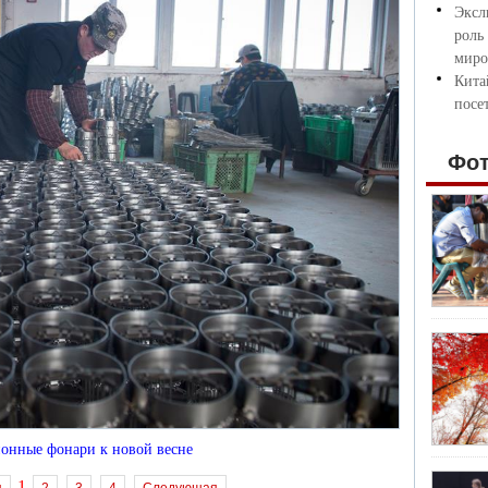
Эксл
роль
миро
Кита
посе
Фо
онные фонари к новой весне
1