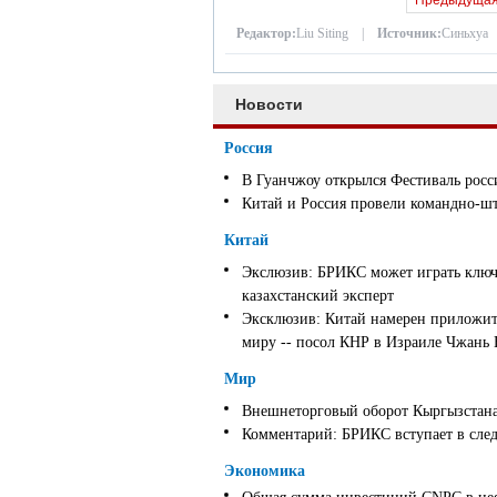
Предыдуща
Редактор:
Liu Siting |
Источник:
Синьхуа
Новости
Россия
В Гуанчжоу открылся Фестиваль росс
Китай и Россия провели командно-ш
Китай
Экслюзив: БРИКС может играть ключ
казахстанский эксперт
Эксклюзив: Китай намерен приложить
миру -- посол КНР в Израиле Чжань
Мир
Внешнеторговый оборот Кыргызстана 
Комментарий: БРИКС вступает в след
Экономика