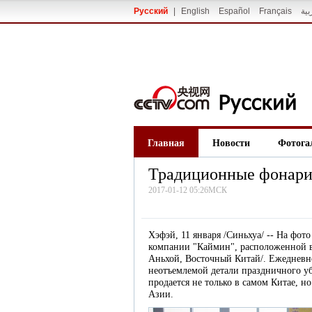
Русский
|
English
Español
Français
بية
Главная
Новости
Фотога
Традиционные фонари 
2017-01-12 05:26МСК
Хэфэй, 11 января /Синьхуа/ -- На фот
компании "Каймин", расположенной 
Аньхой, Восточный Китай/. Ежедневно
неотъемлемой детали праздничного уб
продается не только в самом Китае, 
Азии.