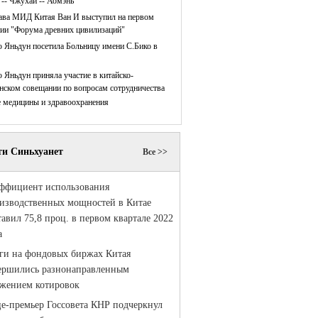
 -- Чжухай -- Аомэнь
ава МИД Китая Ван И выступил на первом
нии "Форума древних цивилизаций"
 Яньдун посетила Больницу имени С.Бико в
 Яньдун приняла участие в китайско-
нском совещании по вопросам сотрудничества
е медицины и здравоохранения