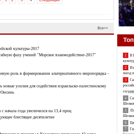
я
2
3
4
Следующая
Все>>
Топ
ийской культуры-2017
табную фазу учений "Морское взаимодействие-2017"
1
В 
культу
2
Из
поезд 
евую роль в формировании альтернативного миропорядка -
3
Си
россий
 новые усилия для содействия израильско-палестинскому
госуда
 Юнсинь
4
Си
Шелков
5
/П
с начала года увеличился на 13,4 проц
Шелков
ующее блестящее десятилетие
6
Цв
7
Ги