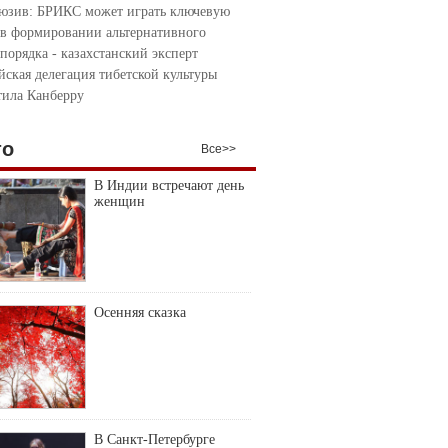
юзив: БРИКС может играть ключевую
 в формировании альтернативного
порядка - казахстанский эксперт
йская делегация тибетской культуры
тила Канберру
то
Все>>
В Индии встречают день
женщин
Осенняя сказка
В Санкт-Петербурге