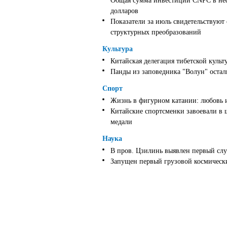
Общая сумма инвестиций CNPC в неф
долларов
Показатели за июль свидетельствуют
структурных преобразований
Культура
Китайская делегация тибетской культ
Панды из заповедника "Волун" оста
Спорт
Жизнь в фигурном катании: любовь 
Китайские спортсменки завоевали в 
медали
Наука
В пров. Цзилинь выявлен первый слу
Запущен первый грузовой космически