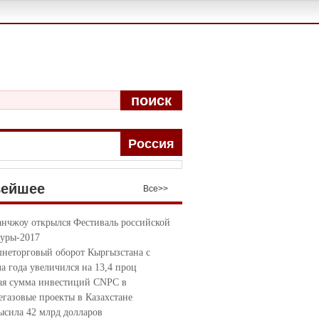
поиск
Pоccия
вейшее
Bce>>
анчжоу открылся Фестиваль российской
туры-2017
неторговый оборот Кыргызстана с
ла года увеличился на 13,4 проц
я сумма инвестиций CNPC в
егазовые проекты в Казахстане
ысила 42 млрд долларов