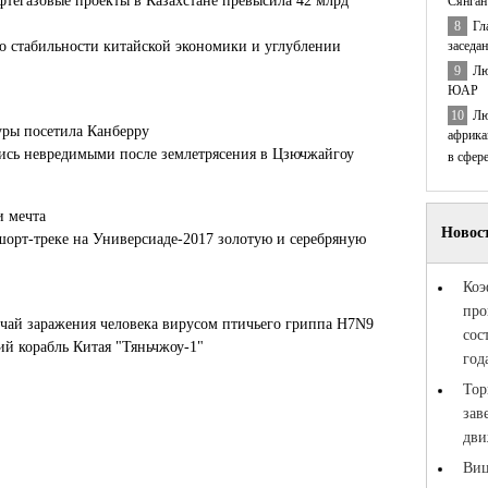
тегазовые проекты в Казахстане превысила 42 млрд
Сянган
8
Гл
заседа
 о стабильности китайской экономики и углублении
9
Лю
ЮАР
10
Лю
уры посетила Канберру
африка
лись невредимыми после землетрясения в Цзючжайгоу
в сфер
и мечта
шорт-треке на Универсиаде-2017 золотую и серебряную
чай заражения человека вирусом птичьего гриппа H7N9
й корабль Китая "Тяньчжоу-1"