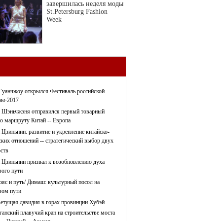
завершилась неделя моды
St.Petersburg Fashion
Week
Гуанчжоу открылся Фестиваль российской
ры-2017
 Шэньчжэня отправился первый товарный
по маршруту Китай -- Европа
 Цзиньпин: развитие и укрепление китайско-
ских отношений -- стратегический выбор двух
рств
 Цзиньпин призвал к возобновлению духа
ого пути
ояс и путь/ Димаш: культурный посол на
ом пути
етущая давидия в горах провинции Хубэй
ганский плавучий кран на строительстве моста