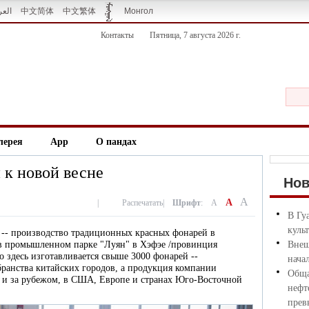
العر
中文简体
中文繁体
Монгол
Контакты
Пятница, 7 августа 2026 г.
лерея
App
О пандах
к новой весне
Но
A
A
|
Распечатать
|
Шрифт
:
A
В Гу
куль
о -- производство традиционных красных фонарей в
в промышленном парке "Луян" в Хэфэе /провинция
Внеш
 здесь изготавливается свыше 3000 фонарей --
нача
ранства китайских городов, а продукция компании
Обща
но и за рубежом, в США, Европе и странах Юго-Восточной
нефт
прев