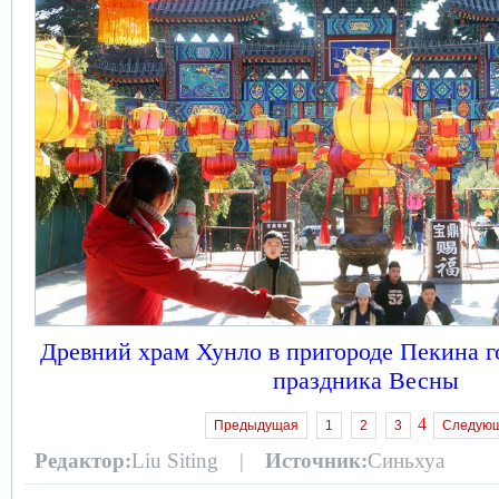
Древний храм Хунло в пригороде Пекина го
праздника Весны
4
Предыдущая
1
2
3
Следую
Редактор:
Liu Siting |
Источник:
Синьхуа