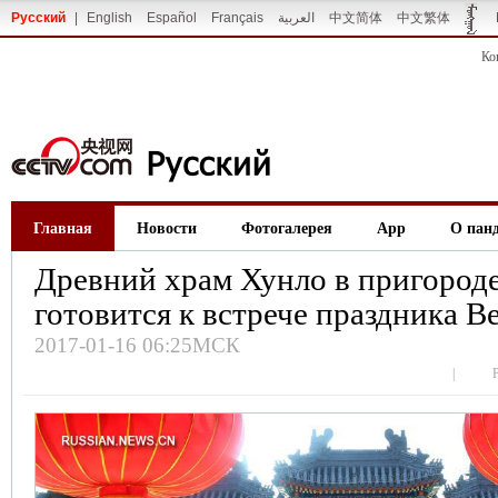
Русский
|
English
Español
Français
العربية
中文简体
中文繁体
Ко
Главная
Новости
Фотогалерея
App
О пан
Древний храм Хунло в пригород
готовится к встрече праздника В
2017-01-16 06:25МСК
|