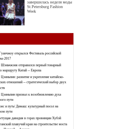
завершилась неделя моды
St.Petersburg Fashion
Week
Гуанчжоу открылся Фестиваль российской
ры-2017
 Шэньчжэня отправился первый товарный
по маршруту Китай -- Европа
 Цзиньпин: развитие и укрепление китайско-
ских отношений -- стратегический выбор двух
рств
 Цзиньпин призвал к возобновлению духа
ого пути
ояс и путь/ Димаш: культурный посол на
ом пути
етущая давидия в горах провинции Хубэй
ганский плавучий кран на строительстве моста