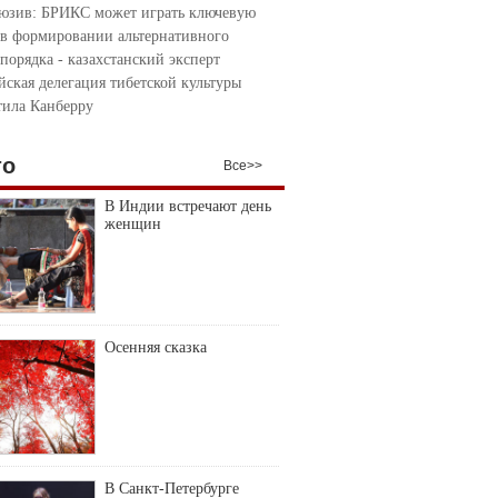
юзив: БРИКС может играть ключевую
 в формировании альтернативного
порядка - казахстанский эксперт
йская делегация тибетской культуры
тила Канберру
то
Все>>
В Индии встречают день
женщин
Осенняя сказка
В Санкт-Петербурге