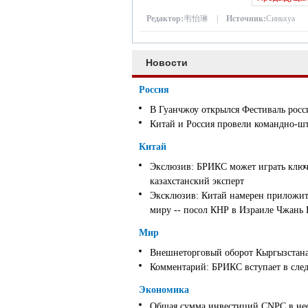
Редактор:
韦怡琳 |
Источник:
Синьхуа
Новости
Россия
В Гуанчжоу открылся Фестиваль росс
Китай и Россия провели командно-ш
Китай
Экслюзив: БРИКС может играть ключ
казахстанский эксперт
Эксклюзив: Китай намерен приложить
миру -- посол КНР в Израиле Чжань
Мир
Внешнеторговый оборот Кыргызстана 
Комментарий: БРИКС вступает в след
Экономика
Общая сумма инвестиций CNPC в неф