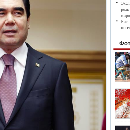
Эксл
роль
миро
Кита
посе
Фо