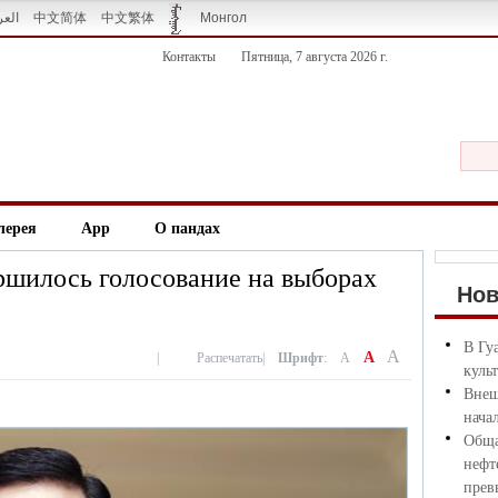
العر
中文简体
中文繁体
Монгол
Контакты
Пятница, 7 августа 2026 г.
лерея
App
О пандах
ршилось голосование на выборах
Но
В Гу
A
A
|
Распечатать
|
Шрифт
:
A
куль
Внеш
нача
Обща
нефт
прев