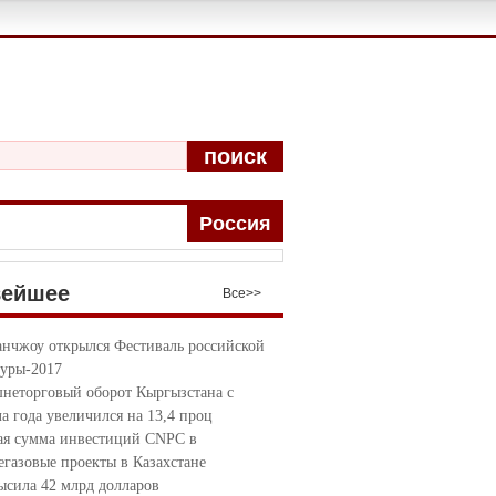
поиск
Pоccия
вейшее
Bce>>
анчжоу открылся Фестиваль российской
туры-2017
неторговый оборот Кыргызстана с
ла года увеличился на 13,4 проц
я сумма инвестиций CNPC в
егазовые проекты в Казахстане
ысила 42 млрд долларов