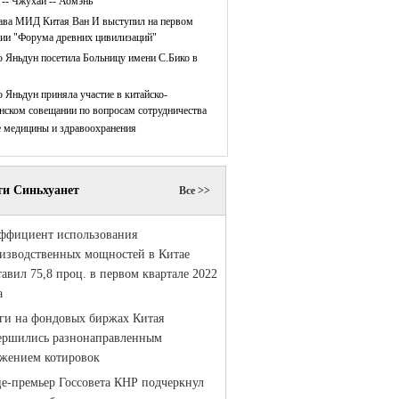
 -- Чжухай -- Аомэнь
ава МИД Китая Ван И выступил на первом
нии "Форума древних цивилизаций"
 Яньдун посетила Больницу имени С.Бико в
 Яньдун приняла участие в китайско-
нском совещании по вопросам сотрудничества
е медицины и здравоохранения