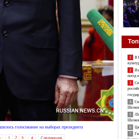
Топ
1
В 
культу
2
Из
поезд 
3
Си
россий
госуда
4
Си
Шелков
5
/П
Шелков
шилось голосование на выборах президента
6
Цв
7
Ги
2
я
1
3
4
Следующая