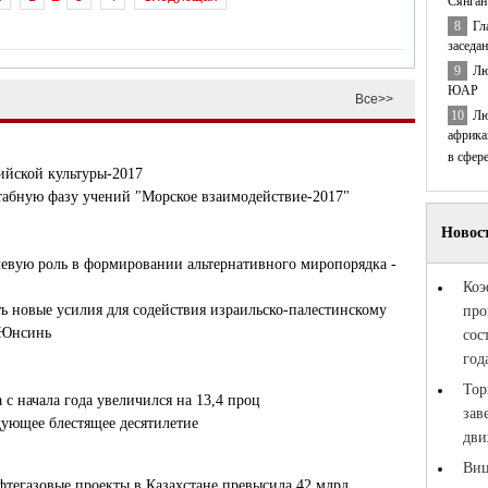
Сянган
8
Гл
заседа
9
Лю
ЮАР
Все>>
10
Лю
африка
в сфер
ийской культуры-2017
табную фазу учений "Морское взаимодействие-2017"
евую роль в формировании альтернативного миропорядка -
 новые усилия для содействия израильско-палестинскому
 Юнсинь
с начала года увеличился на 13,4 проц
ующее блестящее десятилетие
тегазовые проекты в Казахстане превысила 42 млрд