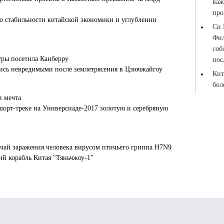
 о стабильности китайской экономики и углублении
уры посетила Канберру
лись невредимыми после землетрясения в Цзючжайгоу
и мечта
шорт-треке на Универсиаде-2017 золотую и серебряную
чай заражения человека вирусом птичьего гриппа H7N9
й корабль Китая "Тяньчжоу-1"