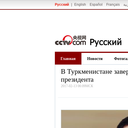
Русский
|
English
Español
Français
بية
Главная
Новости
Фотога
В Туркменистане заве
президента
2017-02-13 06:09МСК