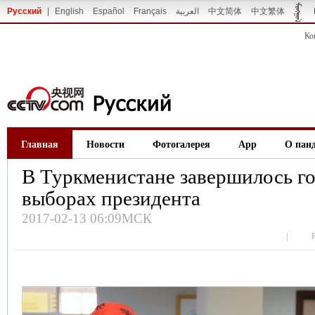
Русский
|
English
Español
Français
العربية
中文简体
中文繁体
Ко
Главная
Новости
Фотогалерея
App
О пан
В Туркменистане завершилось г
выборах президента
2017-02-13 06:09МСК
|