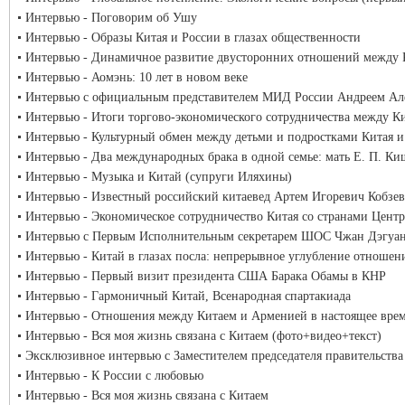
Интервью - Поговорим об Ушу
Интервью - Образы Китая и России в глазах общественности
Интервью - Динамичное развитие двусторонних отношений между 
Интервью - Аомэнь: 10 лет в новом веке
Интервью с официальным представителем МИД России Андреем Але
Интервью - Итоги торгово-экономического сотрудничества между Ки
Интервью - Культурный обмен между детьми и подростками Китая и
Интервью - Два международных брака в одной семье: мать Е. П. К
Интервью - Музыка и Китай (супруги Иляхины)
Интервью - Известный российский китаевед Артем Игоревич Кобзев
Интервью - Экономическое сотрудничество Китая со странами Цент
Интервью с Первым Исполнительным секретарем ШОС Чжан Дэгуа
Интервью - Китай в глазах посла: непрерывное углубление отноше
Интервью - Первый визит президента США Барака Обамы в КНР
Интервью - Гармоничный Китай, Всенародная спартакиада
Интервью - Отношения между Китаем и Арменией в настоящее вре
Интервью - Вся моя жизнь связана с Китаем (фото+видео+текст)
Эксклюзивное интервью с Заместителем председателя правительств
Интервью - К России с любовью
Интервью - Вся моя жизнь связана с Китаем