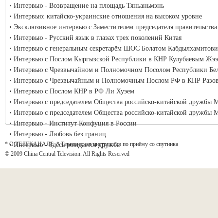
Интервью - Возвращение на площадь Тяньаньмэнь
Интервью: китайско-украинские отношения на высоком уровне
Эксклюзивное интервью с Заместителем председателя правительст
Интервью - Русский язык в глазах трех поколений Китая
Интервью с генеральным секретарём ШОС Болатом Кабдылхамитов
Интервью с Послом Кыргызской Республики в КНР Кулубаевым Жэ
Интервью с Чрезвычайном и Полномочном Посолом Республики Бел
Интервью с Чрезвычайным и Полномочным Послом РФ в КНР Разов
Интервью с Послом КНР в РФ Ли Хуэем
Интервью с председателем Общества российско-китайской дружбы М
Интервью с председателем Общества российско-китайской дружбы М
Интервью - Институт Конфуция в России
Интервью - Любовь без границ
* О ТЕЛЕКАНАЛЕ
*
Техническая инструкция по приёму со спутника
Интервью - Здесь рождается дружба
© 2009 China Central Television. All Rights Reserved